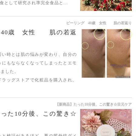
食として研究され準完全食品と...
ピーリング 40歳 女性 肌の若返り
 40歳 女性 肌の若返
若い時とは肌の悩みが変わり、自分の
うにもならなくなってしまったとエモ
れました。
ドラッグストアで化粧品を購入され、
.
【新商品】たった10分後、この驚き☆目元ケア
った10分後、この驚き☆
ると検証があるほど、夏の紫外線ダメ