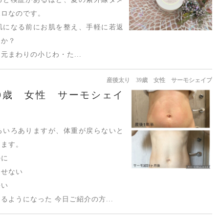
ボロなのです。
肌になる前にお肌を整え、手軽に若返
んか？
元まわりの小じわ・た...
産後太り 39歳 女性 サーモシェイプ
9歳 女性 サーモシェイ
ろいろありますが、体重が戻らないと
きます。
のに
痩せない
酷い
るようになった 今日ご紹介の方...