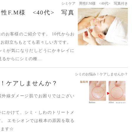
シミケア 男性F.M様 <40代> 写真付き
性F.M様 <40代> 写真
のお客様のご紹介です。 10代からお
、お顔立ちもとても若々しい方です。
然シミが気になりだしどうにかキレイに
るからにシミの種...
シミのお悩み！ケアしませんか？
！ケアしませんか？
紫外線ダメージ肌でお困りではござい
冬にかけて、シミ・しわのトリートメ
す。 エモシオンでは根本の原因を取る
ります☆